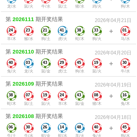
龙/水
鼠/火
牛/水
鼠/土
猪/水
鸡/火
狗/木
第
2026111
期开奖结果
2026年04月21日
+
24
23
21
41
38
33
01
羊/木
猴/水
狗/土
虎/火
蛇/木
狗/火
马/水
第
2026110
期开奖结果
2026年04月20日
+
40
03
43
29
45
19
30
兔/火
龙/火
鼠/金
虎/土
狗/水
鼠/火
牛/水
第
2026109
期开奖结果
2026年04月19日
+
38
07
19
24
43
08
16
蛇/木
鼠/土
鼠/火
羊/木
鼠/金
猪/木
兔/木
第
2026108
期开奖结果
2026年04月18日
+
06
30
26
14
48
40
45
牛/土
牛/水
蛇/金
蛇/水
羊/火
兔/火
狗/水