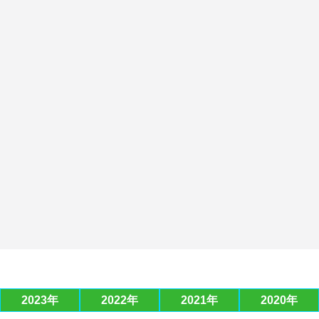
2023年
2022年
2021年
2020年