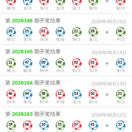
+
猴/水
龙/火
兔/火
龙/木
鼠/土
猴/火
鼠/火
第
2026166
期开奖结果
2026年06月15日
+
20
15
01
04
21
28
06
猪/土
龙/水
马/水
兔/金
狗/土
兔/土
牛/土
第
2026165
期开奖结果
2026年06月14日
+
11
47
09
49
02
01
03
猴/火
猴/木
狗/木
马/火
蛇/火
马/水
龙/火
第
2026164
期开奖结果
2026年06月13日
+
46
04
38
12
03
02
21
鸡/木
兔/金
蛇/木
羊/金
龙/火
蛇/火
狗/土
第
2026163
期开奖结果
2026年06月12日
+
39
08
10
33
07
41
37