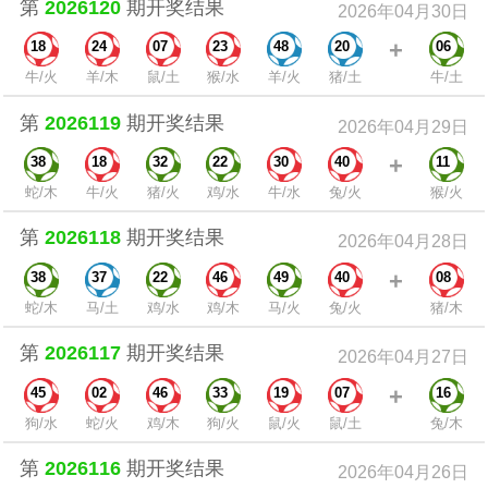
第
2026120
期开奖结果
2026年04月30日
+
18
24
07
23
48
20
06
牛/火
羊/木
鼠/土
猴/水
羊/火
猪/土
牛/土
第
2026119
期开奖结果
2026年04月29日
+
38
18
32
22
30
40
11
蛇/木
牛/火
猪/火
鸡/水
牛/水
兔/火
猴/火
第
2026118
期开奖结果
2026年04月28日
+
38
37
22
46
49
40
08
蛇/木
马/土
鸡/水
鸡/木
马/火
兔/火
猪/木
第
2026117
期开奖结果
2026年04月27日
+
45
02
46
33
19
07
16
狗/水
蛇/火
鸡/木
狗/火
鼠/火
鼠/土
兔/木
第
2026116
期开奖结果
2026年04月26日