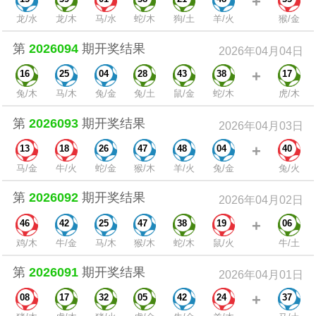
+
龙/水
龙/木
马/水
蛇/木
狗/土
羊/火
猴/金
第
2026094
期开奖结果
2026年04月04日
+
16
25
04
28
43
38
17
兔/木
马/木
兔/金
兔/土
鼠/金
蛇/木
虎/木
第
2026093
期开奖结果
2026年04月03日
+
13
18
26
47
48
04
40
马/金
牛/火
蛇/金
猴/木
羊/火
兔/金
兔/火
第
2026092
期开奖结果
2026年04月02日
+
46
42
25
47
38
19
06
鸡/木
牛/金
马/木
猴/木
蛇/木
鼠/火
牛/土
第
2026091
期开奖结果
2026年04月01日
+
08
17
32
05
42
24
37