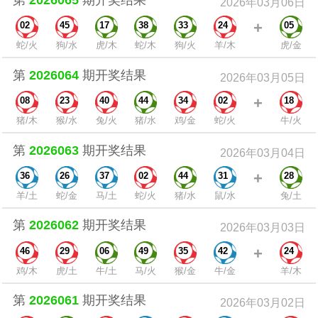
2026年03月06日
+
02
45
17
38
33
24
05
蛇/火
狗/水
虎/木
蛇/木
狗/火
羊/木
虎/金
第
2026064
期开奖结果
2026年03月05日
+
08
23
40
44
34
02
18
猪/木
猴/水
兔/火
猪/水
鸡/金
蛇/火
牛/火
第
2026063
期开奖结果
2026年03月04日
+
36
26
37
02
44
31
28
羊/土
蛇/金
马/土
蛇/火
猪/水
鼠/水
兔/土
第
2026062
期开奖结果
2026年03月03日
+
46
29
06
49
35
42
24
鸡/木
虎/土
牛/土
马/火
猴/金
牛/金
羊/木
第
2026061
期开奖结果
2026年03月02日