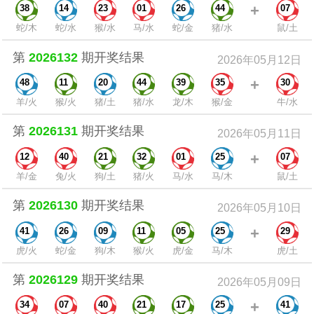
+
38
14
23
01
26
44
07
蛇/木
蛇/水
猴/水
马/水
蛇/金
猪/水
鼠/土
第
2026132
期开奖结果
2026年05月12日
+
48
11
20
44
39
35
30
羊/火
猴/火
猪/土
猪/水
龙/木
猴/金
牛/水
第
2026131
期开奖结果
2026年05月11日
+
12
40
21
32
01
25
07
羊/金
兔/火
狗/土
猪/火
马/水
马/木
鼠/土
第
2026130
期开奖结果
2026年05月10日
+
41
26
09
11
05
25
29
虎/火
蛇/金
狗/木
猴/火
虎/金
马/木
虎/土
第
2026129
期开奖结果
2026年05月09日
+
34
07
40
21
17
25
41