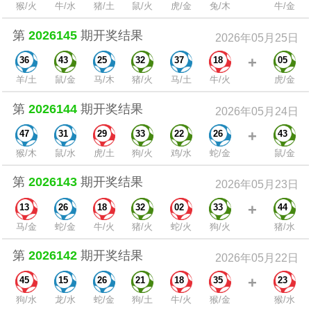
猴/火
牛/水
猪/土
鼠/火
虎/金
兔/木
牛/金
第
2026145
期开奖结果
2026年05月25日
+
36
43
25
32
37
18
05
羊/土
鼠/金
马/木
猪/火
马/土
牛/火
虎/金
第
2026144
期开奖结果
2026年05月24日
+
47
31
29
33
22
26
43
猴/木
鼠/水
虎/土
狗/火
鸡/水
蛇/金
鼠/金
第
2026143
期开奖结果
2026年05月23日
+
13
26
18
32
02
33
44
马/金
蛇/金
牛/火
猪/火
蛇/火
狗/火
猪/水
第
2026142
期开奖结果
2026年05月22日
+
45
15
26
21
18
35
23
狗/水
龙/水
蛇/金
狗/土
牛/火
猴/金
猴/水