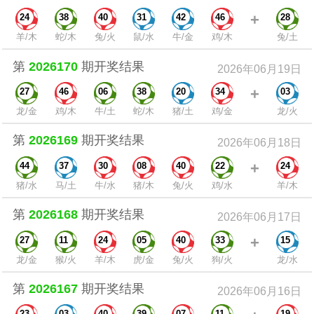
+
24
38
40
31
42
46
28
羊/木
蛇/木
兔/火
鼠/水
牛/金
鸡/木
兔/土
第
2026170
期开奖结果
2026年06月19日
+
27
46
06
38
20
34
03
龙/金
鸡/木
牛/土
蛇/木
猪/土
鸡/金
龙/火
第
2026169
期开奖结果
2026年06月18日
+
44
37
30
08
40
22
24
猪/水
马/土
牛/水
猪/木
兔/火
鸡/水
羊/木
第
2026168
期开奖结果
2026年06月17日
+
27
11
24
05
40
33
15
龙/金
猴/火
羊/木
虎/金
兔/火
狗/火
龙/水
第
2026167
期开奖结果
2026年06月16日
23
03
40
39
07
11
19