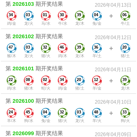
第
2026103
期开奖结果
2026年04月13日
+
34
03
01
30
39
04
06
鸡/金
龙/火
马/水
牛/水
龙/木
兔/金
牛/土
第
2026102
期开奖结果
2026年04月12日
+
47
03
32
46
39
36
20
猴/木
龙/火
猪/火
鸡/木
龙/木
羊/土
猪/土
第
2026101
期开奖结果
2026年04月11日
+
22
08
02
34
20
12
39
鸡/水
猪/木
蛇/火
鸡/金
猪/土
羊/金
龙/木
第
2026100
期开奖结果
2026年04月10日
+
24
45
04
32
03
48
33
羊/木
狗/水
兔/金
猪/火
龙/火
羊/火
狗/火
第
2026099
期开奖结果
2026年04月09日