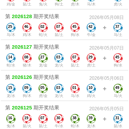
鸡/金
鼠/土
兔/火
狗/土
虎/木
马/木
虎/火
第
2026128
期开奖结果
2026年05月08日
+
25
46
02
07
45
42
37
马/木
鸡/木
蛇/火
鼠/土
狗/水
牛/金
马/土
第
2026127
期开奖结果
2026年05月07日
+
14
08
27
03
07
29
45
蛇/水
猪/木
龙/金
龙/火
鼠/土
虎/土
狗/水
第
2026126
期开奖结果
2026年05月06日
+
15
09
05
03
01
10
49
龙/水
狗/木
虎/金
龙/火
马/水
鸡/火
马/火
第
2026125
期开奖结果
2026年05月05日
+
16
19
07
30
38
39
31
兔/木
鼠/火
鼠/土
牛/水
蛇/木
龙/木
鼠/水