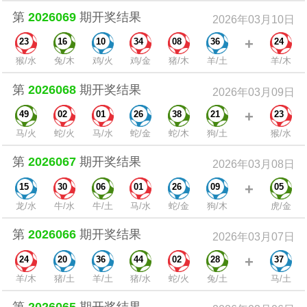
第
2026069
期开奖结果
2026年03月10日
+
23
16
10
34
08
36
24
猴/水
兔/木
鸡/火
鸡/金
猪/木
羊/土
羊/木
第
2026068
期开奖结果
2026年03月09日
+
49
02
01
26
38
21
23
马/火
蛇/火
马/水
蛇/金
蛇/木
狗/土
猴/水
第
2026067
期开奖结果
2026年03月08日
+
15
30
06
01
26
09
05
龙/水
牛/水
牛/土
马/水
蛇/金
狗/木
虎/金
第
2026066
期开奖结果
2026年03月07日
+
24
20
36
44
02
28
37
羊/木
猪/土
羊/土
猪/水
蛇/火
兔/土
马/土
第
2026065
期开奖结果